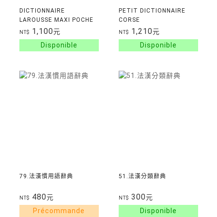
DICTIONNAIRE
PETIT DICTIONNAIRE
LAROUSSE MAXI POCHE
CORSE
PLUS CHINOIS
BILINGUE/FRANCAIS
1,100
1,210
元
元
NT$
NT$
79.法漢慣用語辭典
51.法漢分類辭典
480
300
元
元
NT$
NT$