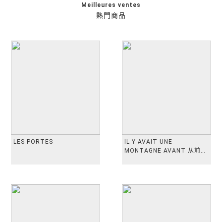
Meilleures ventes
熱門商品
LES PORTES
IL Y AVAIT UNE
MONTAGNE AVANT 从前有
座山