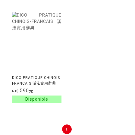
DICO PRATIQUE CHINOIS-
FRANCAIS 漢法實用辭典
590
元
NT$
1