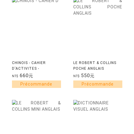
CHINOIS - CAHIER
LE ROBERT & COLLINS
D'ACTIVITES -
POCHE ANGLAIS
INITIATION (VOIE
660
550
元
元
NT$
NT$
EXPRESS)