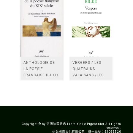
ANTHOLOGIE DE
VERGERS / LES
LA POESIE
QUATRAINS
FRANCAISE DU XIX
VALAISANS /LES
SIECLE (TOME 2-DE
ROSES /LES
BAUDELAIRE A
FENETRES
SAINT-POL-ROUX)
/TENDRES IMPOTS
A LA FRANCE
Copyright © by 信鴿法國書店 Librairie Le Pigeonnier All rights
reserved.
信鴿國際文化有限公司 統一編號：53083520