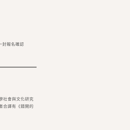
到一封報名確認
學社會與文化研究
者合譯有《錯開的