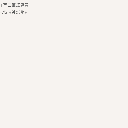
任室口筆譯專員、
巴特《神話學》、