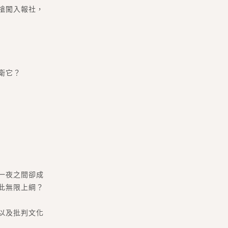
持槍闖入報社，
衛它？
一夜之間卻成
此無限上綱？
以及批判文化