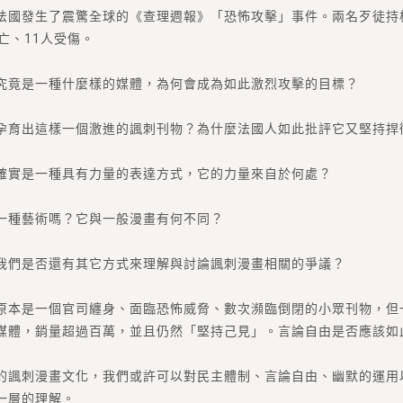
月，法國發生了震驚全球的《查理週報》「恐怖攻擊」事件。兩名歹徒
亡、11人受傷。
究竟是一種什麼樣的媒體，為何會成為如此激烈攻擊的目標？
孕育出這樣一個激進的諷刺刊物？為什麼法國人如此批評它又堅持捍
確實是一種具有力量的表達方式，它的力量來自於何處？
一種藝術嗎？它與一般漫畫有何不同？
我們是否還有其它方式來理解與討論諷刺漫畫相關的爭議？
原本是一個官司纏身、面臨恐怖威脅、數次瀕臨倒閉的小眾刊物，但
媒體，銷量超過百萬，並且仍然「堅持己見」。言論自由是否應該如
的諷刺漫畫文化，我們或許可以對民主體制、言論自由、幽默的運用
一層的理解。