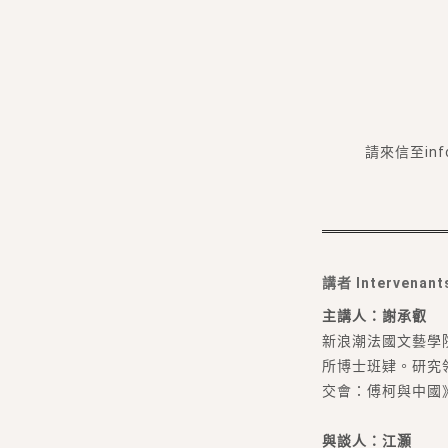
請來信至in
講者 Intervenant
主講人：謝承叡
新浪潮法國文藝學
所博士班肄。研究
交會：傅柯與中國
與談人：江灝