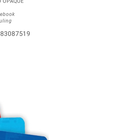
O OPAQUE
tebook
uling
83087519