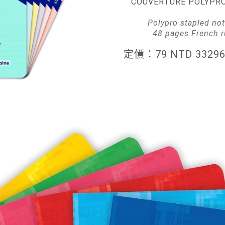
COUVERTURE POLYPR
Polypro stapled no
48 pages French r
定價：79 NTD 33296