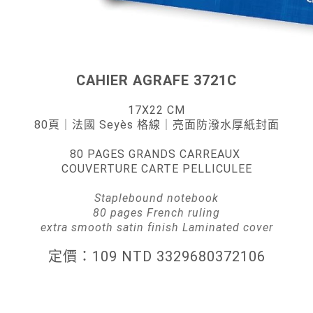
CAHIER AGRAFE 3721C
17X22 CM
80頁｜法國 Seyès 格線｜
亮面防潑水厚紙封面
80 PAGES GRANDS CARREAUX
COUVERTURE CARTE PELLICULEE
Staplebound notebook
80 pages French ruling
extra smooth satin finish Laminated cover
定價：109 NTD 3329680372106