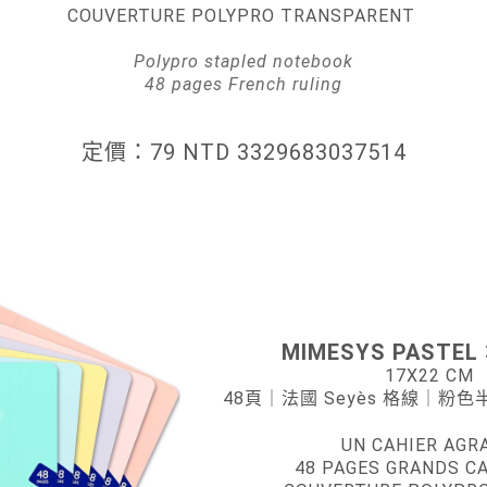
COUVERTURE POLYPRO TRANSPARENT
Polypro stapled notebook
48 pages French ruling
定價：79 NTD 3329683037514
MIMESYS PASTEL 
17X22 CM
48頁
｜法國 Seyès 格線
｜
粉色
UN CAHIER AGR
48 PAGES GRANDS C