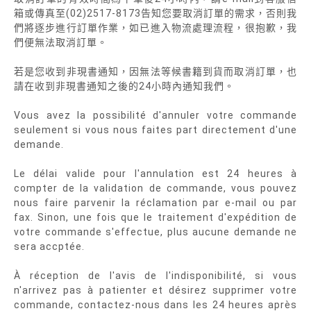
箱或傳真至(02)2517-8173告知您要取消訂單的需求，否則我
們將逐步進行訂單作業，如已進入物流處理流程，很抱歉，我
們便無法取消訂單。
若是您收到非現書通知，因無法等候書籍到貨而取消訂單，也
請在收到非現書通知之後的24小時內通知我們。
Vous avez la possibilité d'annuler votre commande
seulement si vous nous faites part directement d'une
demande.
Le délai valide pour l'annulation est 24 heures à
compter de la validation de commande, vous pouvez
nous faire parvenir la réclamation par e-mail ou par
fax. Sinon, une fois que le traitement d'expédition de
votre commande s'effectue, plus aucune demande ne
sera accptée.
À réception de l'avis de l'indisponibilité, si vous
n'arrivez pas à patienter et désirez supprimer votre
commande, contactez-nous dans les 24 heures après