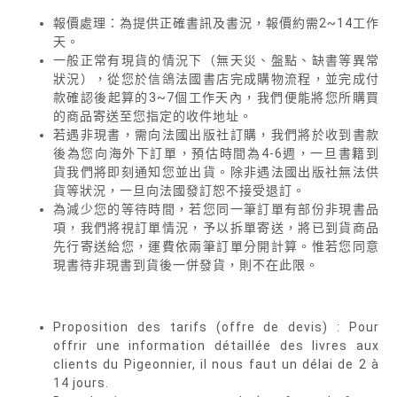
報價處理：為提供正確書訊及書況，報價約需2~14工作
天。
一般正常有現貨的情況下（無天災、盤點、缺書等異常
狀況），從您於信鴿法國書店完成購物流程，並完成付
款確認後起算的3~7個工作天內，我們便能將您所購買
的商品寄送至您指定的收件地址。
若遇非現書，需向法國出版社訂購，我們將於收到書款
後為您向海外下訂單，預估時間為4-6週，一旦書籍到
貨我們將即刻通知您並出貨。除非遇法國出版社無法供
貨等狀況，一旦向法國發訂恕不接受退訂。
為減少您的等待時間，若您同一筆訂單有部份非現書品
項，我們將視訂單情況，予以拆單寄送，將已到貨商品
先行寄送給您，運費依兩筆訂單分開計算。惟若您同意
現書待非現書到貨後一併發貨，則不在此限。
Proposition des tarifs (offre de devis) : Pour
offrir une information détaillée des livres aux
clients du Pigeonnier, il nous faut un délai de 2 à
14 jours.