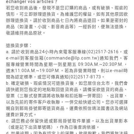
échanger vos articles？
若您收到商品後，發現不是您訂購的商品，或有破損、瑕疵的
情形，可立即辦理退換貨。為維護您的權益，如有其他原因欲
辦理退換貨，請於收到商品七日內將商品退回。如果是密封的
商品（如漫畫、小說、影音商品等）一經拆封，便無法退換，
敬請維持商品原狀。
退換貨步驟：
a. 請於收到商品24小時內來電客服專線(02)2517-2616，或
e-mail到客服信箱(commande@llp.com.tw)通知我們。客
服專線營業時間為星期一到星期五 09:30A.M.~20:30P.M.，
週末11:00A.M.~19:00P.M.。若為非營業時間，則以e-mail時
間為認定標準，或您可傳真通知(02)2517-8173。
b. 確定破損、瑕疵情況可退換貨後，如您居住台北市，我們會
請快遞到您指定的地點取回退貨商品，請備妥欲退貨的商品、
發票（三聯式發票請將收執聯和扣抵聯一併寄回）、出貨單、
以及先前的寄件客戶收執聯，一併交給快遞公司。您亦可選擇
親自到郵局掛號郵寄退貨商品，運費依照信鴿法國書店及網站
運費計算方式。
c. 請您務必保留快遞或郵局掛號取件單據，以及出貨單影本
（或是記下出貨單號碼），作為日後查詢依據。
d. 如果逾期，因為有認定上的困難，故很抱歉，我們將無法接