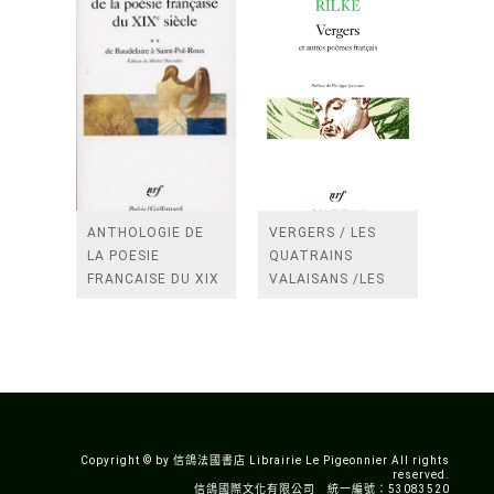
ANTHOLOGIE DE
VERGERS / LES
LA POESIE
QUATRAINS
FRANCAISE DU XIX
VALAISANS /LES
SIECLE (TOME 2-DE
ROSES /LES
BAUDELAIRE A
FENETRES
SAINT-POL-ROUX)
/TENDRES IMPOTS
A LA FRANCE
Copyright © by 信鴿法國書店 Librairie Le Pigeonnier All rights
reserved.
信鴿國際文化有限公司 統一編號：53083520