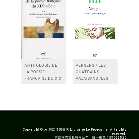
ANTHOLOGIE DE
VERGERS / LES
LA POESIE
QUATRAINS
FRANCAISE DU XIX
VALAISANS /LES
SIECLE (TOME 2-DE
ROSES /LES
BAUDELAIRE A
FENETRES
SAINT-POL-ROUX)
/TENDRES IMPOTS
A LA FRANCE
Copyright © by 信鴿法國書店 Librairie Le Pigeonnier All rights
reserved.
信鴿國際文化有限公司 統一編號：53083520