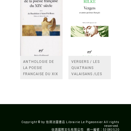
ANTHOLOGIE DE
VERGERS / LES
LA POESIE
QUATRAINS
FRANCAISE DU XIX
VALAISANS /LES
SIECLE (TOME 2-DE
ROSES /LES
BAUDELAIRE A
FENETRES
SAINT-POL-ROUX)
/TENDRES IMPOTS
A LA FRANCE
Copyright © by 信鴿法國書店 Librairie Le Pigeonnier All rights
reserved.
信鴿國際文化有限公司 統一編號：53083520