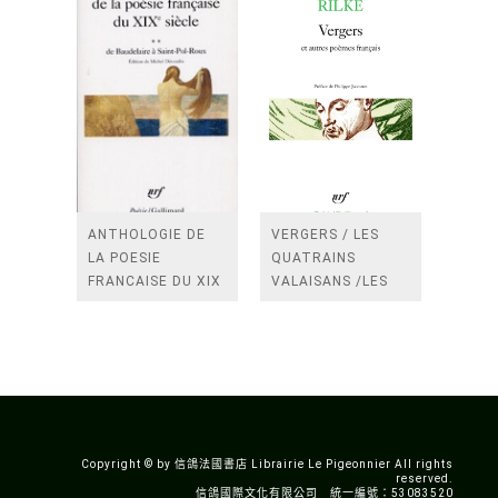
ANTHOLOGIE DE
VERGERS / LES
LA POESIE
QUATRAINS
FRANCAISE DU XIX
VALAISANS /LES
SIECLE (TOME 2-DE
ROSES /LES
BAUDELAIRE A
FENETRES
SAINT-POL-ROUX)
/TENDRES IMPOTS
A LA FRANCE
Copyright © by 信鴿法國書店 Librairie Le Pigeonnier All rights
reserved.
信鴿國際文化有限公司 統一編號：53083520