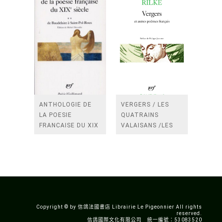
ANTHOLOGIE DE
VERGERS / LES
LA POESIE
QUATRAINS
FRANCAISE DU XIX
VALAISANS /LES
SIECLE (TOME 2-DE
ROSES /LES
BAUDELAIRE A
FENETRES
SAINT-POL-ROUX)
/TENDRES IMPOTS
A LA FRANCE
Copyright © by 信鴿法國書店 Librairie Le Pigeonnier All rights
reserved.
信鴿國際文化有限公司 統一編號：53083520