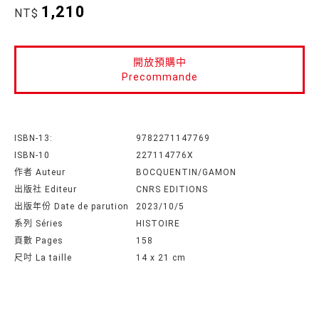
1,210
NT$
開放預購中
Precommande
ISBN-13:
9782271147769
ISBN-10
227114776X
作者 Auteur
BOCQUENTIN/GAMON
出版社 Editeur
CNRS EDITIONS
出版年份 Date de parution
2023/10/5
系列 Séries
HISTOIRE
頁數 Pages
158
尺吋 La taille
14 x 21 cm