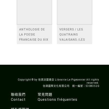
ANTHOLOGIE DE
VERGERS / LES
LA POESIE
QUATRAINS
FRANCAISE DU XIX
VALAISANS /LES
SIECLE (TOME 2-DE
ROSES /LES
BAUDELAIRE A
FENETRES
SAINT-POL-ROUX)
/TENDRES IMPOTS
A LA FRANCE
Copyright © by 信鴿法國書店 Librairie Le Pigeonnier All rights
reserved.
信鴿國際文化有限公司 統一編號：53083520
聯絡我們
常見問題
Contact
Questions fréquentes