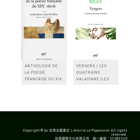
ANTHOLOGIE DE
VERGERS / LES
LA POESIE
QUATRAINS
FRANCAISE DU XIX
VALAISANS /LES
SIECLE (TOME 2-DE
ROSES /LES
BAUDELAIRE A
FENETRES
SAINT-POL-ROUX)
/TENDRES IMPOTS
A LA FRANCE
Copyright © by 信鴿法國書店 Librairie Le Pigeonnier All rights
reserved.
信鴿國際文化有限公司 統一編號：53083520