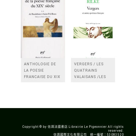
ANTHOLOGIE DE
VERGERS / LES
LA POESIE
QUATRAINS
FRANCAISE DU XIX
VALAISANS /LES
SIECLE (TOME 2-DE
ROSES /LES
BAUDELAIRE A
FENETRES
SAINT-POL-ROUX)
/TENDRES IMPOTS
A LA FRANCE
Copyright © by 信鴿法國書店 Librairie Le Pigeonnier All rights
reserved.
信鴿國際文化有限公司 統一編號：53083520