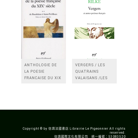
ANTHOLOGIE DE
VERGERS / LES
LA POESIE
QUATRAINS
FRANCAISE DU XIX
VALAISANS /LES
SIECLE (TOME 2-DE
ROSES /LES
BAUDELAIRE A
FENETRES
SAINT-POL-ROUX)
/TENDRES IMPOTS
A LA FRANCE
Copyright © by 信鴿法國書店 Librairie Le Pigeonnier All rights
reserved.
信鴿國際文化有限公司 統一編號：53083520