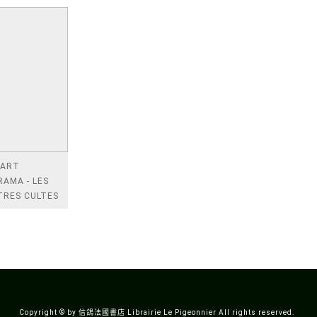
 ART
AMA - LES
TRES CULTES
 BANDE
NEE
IQUE
Copyright © by 信鴿法國書店 Librairie Le Pigeonnier All rights reserved.