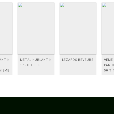
ANT N
METAL HURLANT N
LEZARDS REVEURS
9EME
17 - HOTELS
PANOR
NISME
50 TI
DE LA
DESSI
ASIAT