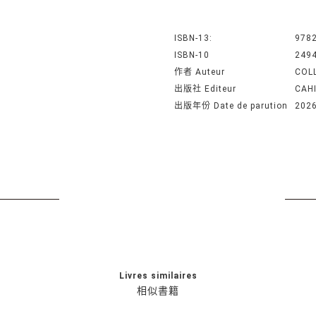
ISBN-13:
978
ISBN-10
249
作者 Auteur
COL
出版社 Editeur
CAH
出版年份 Date de parution
202
Livres similaires
相似書籍