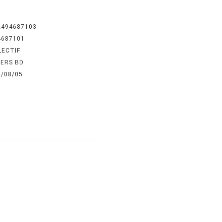
2494687103
4687101
LECTIF
IERS BD
6/08/05