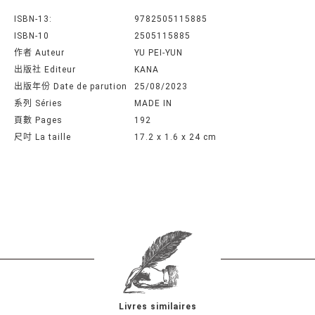
ISBN-13:
9782505115885
ISBN-10
2505115885
作者 Auteur
YU PEI-YUN
出版社 Editeur
KANA
出版年份 Date de parution
25/08/2023
系列 Séries
MADE IN
頁數 Pages
192
尺吋 La taille
17.2 x 1.6 x 24 cm
Livres similaires