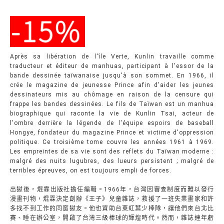
Après sa libération de l'île Verte, Kunlin travaille comme
traducteur et éditeur de manhuas, participant à l'essor de la
bande dessinée taïwanaise jusqu'à son sommet. En 1966, il
crée le magazine de jeunesse Prince afin d'aider les jeunes
dessinateurs mis au chômage en raison de la censure qui
frappe les bandes dessinées. Le fils de Taïwan est un manhua
biographique qui raconte la vie de Kunlin Tsai, acteur de
l'ombre derrière la légende de l'équipe espoirs de baseball
Hongye, fondateur du magazine Prince et victime d'oppression
politique. Ce troisième tome couvre les années 1961 à 1969.
Les empreintes de sa vie sont des reflets du Taïwan moderne :
malgré des nuits lugubres, des lueurs persistent ; malgré de
terribles épreuves, on est toujours empli de forces.
出獄後，焜霖出版社擔任編輯。1966年，台灣因審查制度而難以發行
漫畫刊物，焜霖決定創辦《王子》兒童雜誌，救援了一班失業畫家和許
多找不到工作的同窗獄友。他也資助台東紅葉少棒隊，讓他們來台北比
賽、睡在辦公室，開啟了台灣三級棒球的輝煌時代。然而，雜誌連年虧