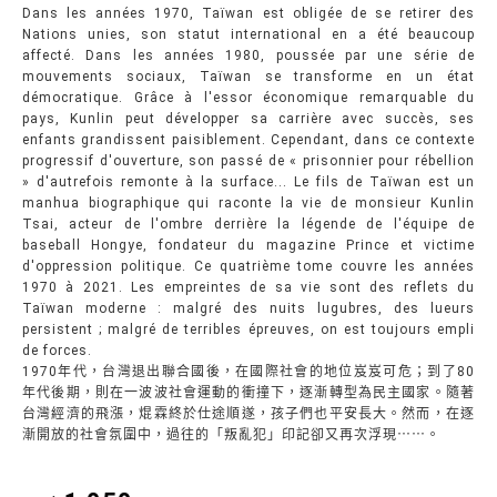
Dans les années 1970, Taïwan est obligée de se retirer des
Nations unies, son statut international en a été beaucoup
affecté. Dans les années 1980, poussée par une série de
mouvements sociaux, Taïwan se transforme en un état
démocratique. Grâce à l'essor économique remarquable du
pays, Kunlin peut développer sa carrière avec succès, ses
enfants grandissent paisiblement. Cependant, dans ce contexte
progressif d'ouverture, son passé de « prisonnier pour rébellion
» d'autrefois remonte à la surface... Le fils de Taïwan est un
manhua biographique qui raconte la vie de monsieur Kunlin
Tsai, acteur de l'ombre derrière la légende de l'équipe de
baseball Hongye, fondateur du magazine Prince et victime
d'oppression politique. Ce quatrième tome couvre les années
1970 à 2021. Les empreintes de sa vie sont des reflets du
Taïwan moderne : malgré des nuits lugubres, des lueurs
persistent ; malgré de terribles épreuves, on est toujours empli
de forces.
1970年代，台灣退出聯合國後，在國際社會的地位岌岌可危；到了80
年代後期，則在一波波社會運動的衝撞下，逐漸轉型為民主國家。隨著
台灣經濟的飛漲，焜霖終於仕途順遂，孩子們也平安長大。然而，在逐
漸開放的社會氛圍中，過往的「叛亂犯」印記卻又再次浮現⋯⋯。