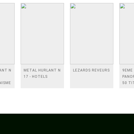
ANT N
METAL HURLANT N
LEZARDS REVEURS
9EME
17 - HOTELS
PANOR
NISME
50 TI
DE LA
DESSI
ASIAT