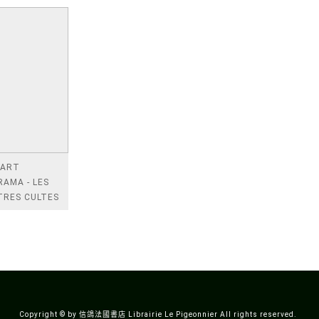
 ART
AMA - LES
TRES CULTES
 BANDE
NEE
IQUE
Copyright © by 信鴿法國書店 Librairie Le Pigeonnier All rights reserved.