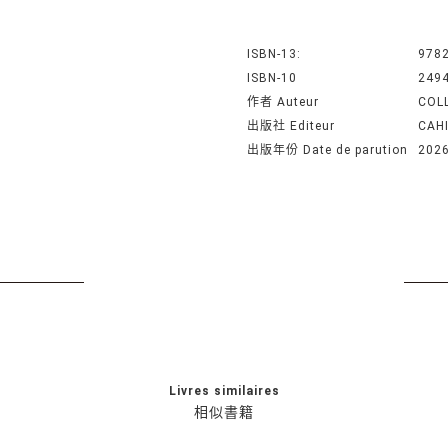
ISBN-13:
978
ISBN-10
249
作者 Auteur
COL
出版社 Editeur
CAH
出版年份 Date de parution
202
Livres similaires
相似書籍