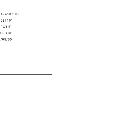
2494687103
4687101
LECTIF
IERS BD
6/08/05