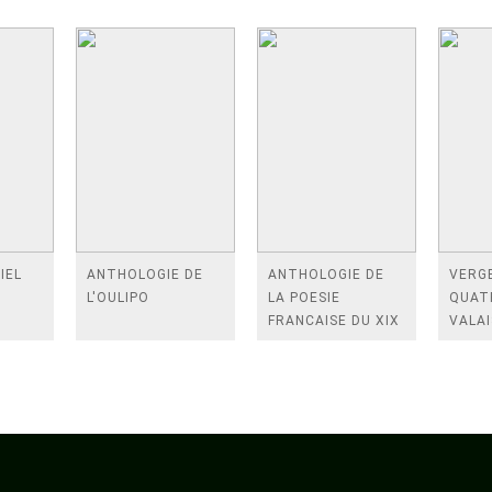
IEL
ANTHOLOGIE DE
ANTHOLOGIE DE
VERGE
L'OULIPO
LA POESIE
QUAT
FRANCAISE DU XIX
VALAI
SIECLE (TOME 2-DE
ROSES
BAUDELAIRE A
FENE
SAINT-POL-ROUX)
/TEN
A LA 