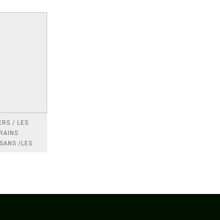
RS / LES
RAINS
SANS /LES
 /LES
TRES
DRES IMPOTS
FRANCE