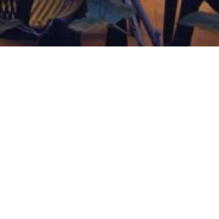
Copyright © by 信鴿法國書店 Librairie Le Pigeonnier All rights reserved.
信鴿國際文化有限公司 統一編號：53083520