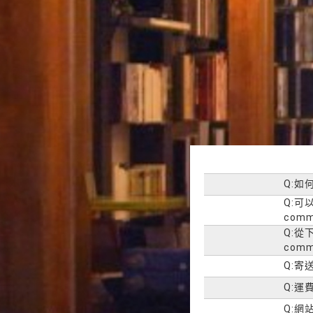
Q:如何
Q:可以
comma
Q:從下
comma
Q:寄送
Q:運費
Q:網站