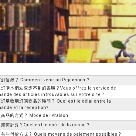
到信鴿？ Comment venir au Pigeonnier？
訂購本網站查詢不到的書嗎？Vous offrez le service de
nde des articles introuvables sur votre site？
訂至收到訂購商品的時間？ Quel est le délai entre la
nde et la réception?
商品的方式？ Mode de livraison
如何計算？Quel est le coût de livraison ?
有些付款方式？ Quels moyens de paiement possibles？