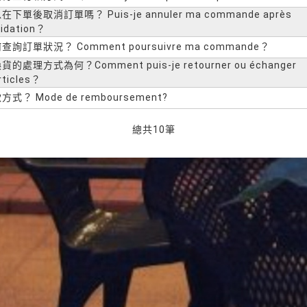
在下單後取消訂單嗎？ Puis-je annuler ma commande après
lidation？
查詢訂單狀況？ Comment poursuivre ma commande？
貨的處理方式為何？Comment puis-je retourner ou échanger
rticles？
方式？ Mode de remboursement?
總共
10
筆