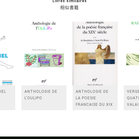
Livres similaires
相似書籍
IEL
ANTHOLOGIE DE
ANTHOLOGIE DE
VERGE
L'OULIPO
LA POESIE
QUAT
FRANCAISE DU XIX
VALAI
SIECLE (TOME 2-DE
ROSES
BAUDELAIRE A
FENE
SAINT-POL-ROUX)
/TEN
A LA 