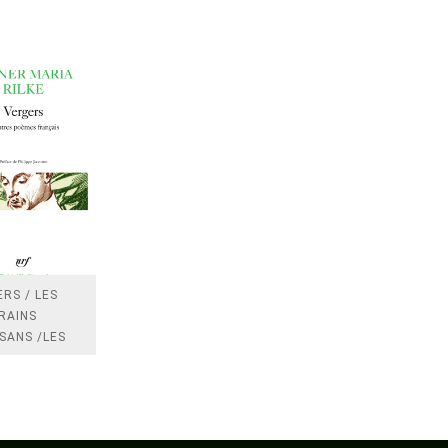
RS / LES
RAINS
SANS /LES
 /LES
TRES
DRES IMPOTS
FRANCE