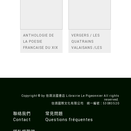
ANTHOLOGIE DE
VERGERS / LES
LA POESIE
QUATRAINS
FRANCAISE DU XIX
VALAISANS /LES
SIECLE (TOME 2-DE
ROSES /LES
BAUDELAIRE A
FENETRES
SAINT-POL-ROUX)
/TENDRES IMPOTS
A LA FRANCE
Copyright © by 信鴿法國書店 Librairie Le Pigeonnier All rights
reserved.
信鴿國際文化有限公司 統一編號：53083520
聯絡我們
常見問題
Contact
Questions fréquentes