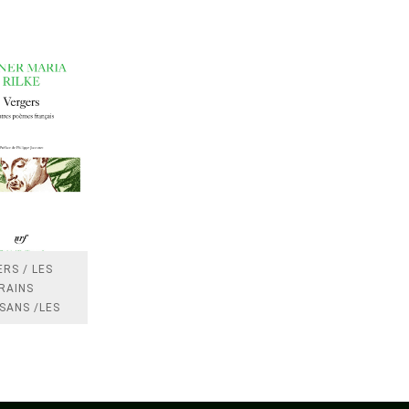
RS / LES
RAINS
SANS /LES
 /LES
TRES
DRES IMPOTS
FRANCE