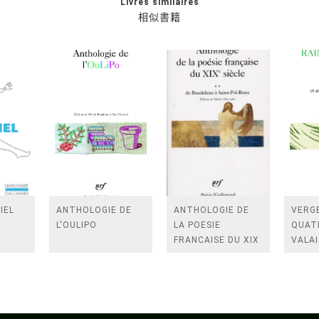
Livres similaires
相似書籍
IEL
ANTHOLOGIE DE
ANTHOLOGIE DE
VERGE
L'OULIPO
LA POESIE
QUAT
FRANCAISE DU XIX
VALAI
SIECLE (TOME 2-DE
ROSES
BAUDELAIRE A
FENE
SAINT-POL-ROUX)
/TEN
A LA 