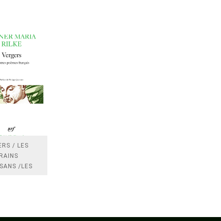
RS / LES
RAINS
SANS /LES
 /LES
TRES
DRES IMPOTS
FRANCE