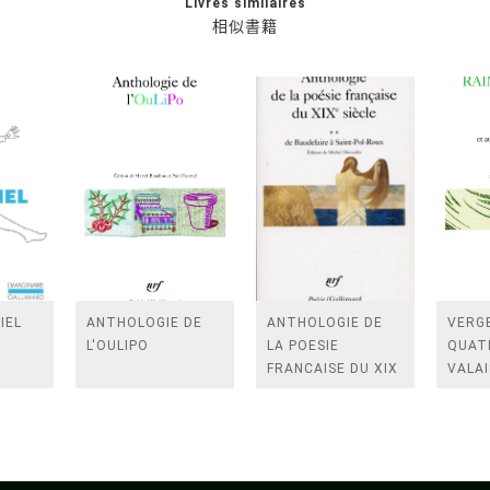
Livres similaires
相似書籍
IEL
ANTHOLOGIE DE
ANTHOLOGIE DE
VERGE
L'OULIPO
LA POESIE
QUAT
FRANCAISE DU XIX
VALAI
SIECLE (TOME 2-DE
ROSES
BAUDELAIRE A
FENE
SAINT-POL-ROUX)
/TEN
A LA 