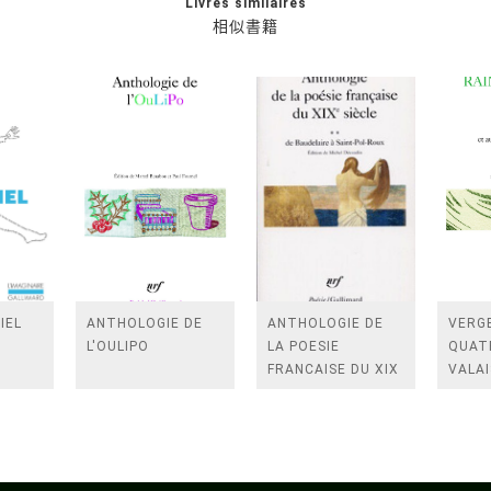
Livres similaires
相似書籍
IEL
ANTHOLOGIE DE
ANTHOLOGIE DE
VERGE
L'OULIPO
LA POESIE
QUAT
FRANCAISE DU XIX
VALAI
SIECLE (TOME 2-DE
ROSES
BAUDELAIRE A
FENE
SAINT-POL-ROUX)
/TEN
A LA 