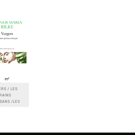
RS / LES
RAINS
SANS /LES
 /LES
TRES
DRES IMPOTS
FRANCE