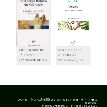
ANTHOLOGIE DE
VERGERS / LES
LA POESIE
QUATRAINS
FRANCAISE DU XIX
VALAISANS /LES
SIECLE (TOME 2-DE
ROSES /LES
BAUDELAIRE A
FENETRES
SAINT-POL-ROUX)
/TENDRES IMPOTS
A LA FRANCE
Copyright © by 信鴿法國書店 Librairie Le Pigeonnier All rights
reserved.
信鴿國際文化有限公司 統一編號：53083520