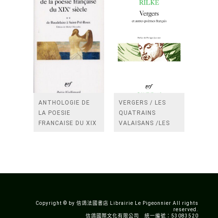
ANTHOLOGIE DE
VERGERS / LES
LA POESIE
QUATRAINS
FRANCAISE DU XIX
VALAISANS /LES
SIECLE (TOME 2-DE
ROSES /LES
BAUDELAIRE A
FENETRES
SAINT-POL-ROUX)
/TENDRES IMPOTS
A LA FRANCE
Copyright © by 信鴿法國書店 Librairie Le Pigeonnier All rights
reserved.
信鴿國際文化有限公司 統一編號：53083520