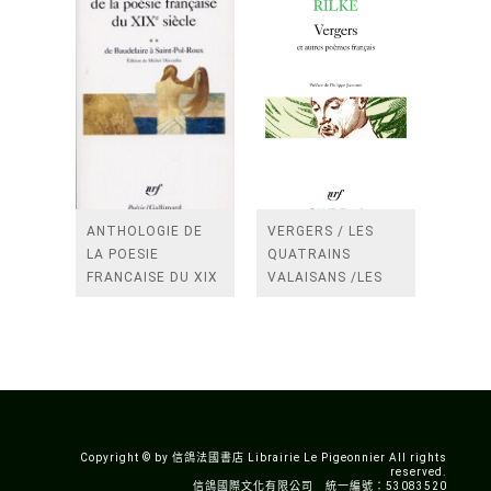
ANTHOLOGIE DE
VERGERS / LES
LA POESIE
QUATRAINS
FRANCAISE DU XIX
VALAISANS /LES
SIECLE (TOME 2-DE
ROSES /LES
BAUDELAIRE A
FENETRES
SAINT-POL-ROUX)
/TENDRES IMPOTS
A LA FRANCE
Copyright © by 信鴿法國書店 Librairie Le Pigeonnier All rights
reserved.
信鴿國際文化有限公司 統一編號：53083520