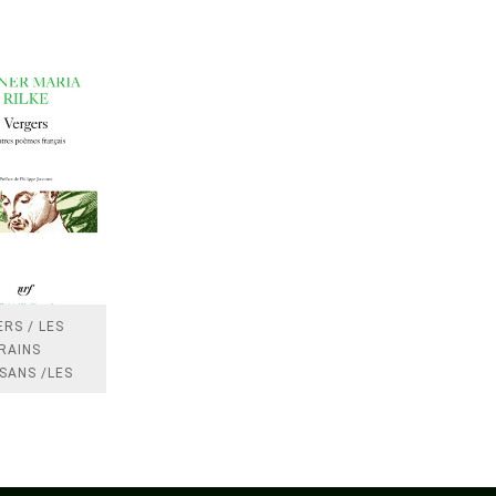
RS / LES
RAINS
SANS /LES
 /LES
TRES
DRES IMPOTS
FRANCE