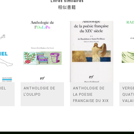
Livres similaires
相似書籍
IEL
ANTHOLOGIE DE
ANTHOLOGIE DE
VERGE
L'OULIPO
LA POESIE
QUAT
FRANCAISE DU XIX
VALAI
SIECLE (TOME 2-DE
ROSES
BAUDELAIRE A
FENE
SAINT-POL-ROUX)
/TEN
A LA 