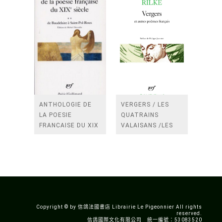
ANTHOLOGIE DE
VERGERS / LES
LA POESIE
QUATRAINS
FRANCAISE DU XIX
VALAISANS /LES
SIECLE (TOME 2-DE
ROSES /LES
BAUDELAIRE A
FENETRES
SAINT-POL-ROUX)
/TENDRES IMPOTS
A LA FRANCE
Copyright © by 信鴿法國書店 Librairie Le Pigeonnier All rights
reserved.
信鴿國際文化有限公司 統一編號：53083520