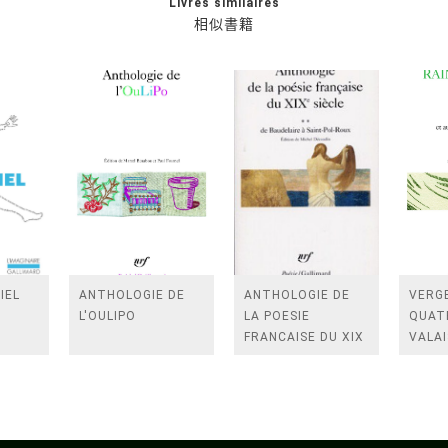
Livres similaires
相似書籍
IEL
ANTHOLOGIE DE
ANTHOLOGIE DE
VERGE
L'OULIPO
LA POESIE
QUAT
FRANCAISE DU XIX
VALAI
SIECLE (TOME 2-DE
ROSES
BAUDELAIRE A
FENE
SAINT-POL-ROUX)
/TEN
A LA 