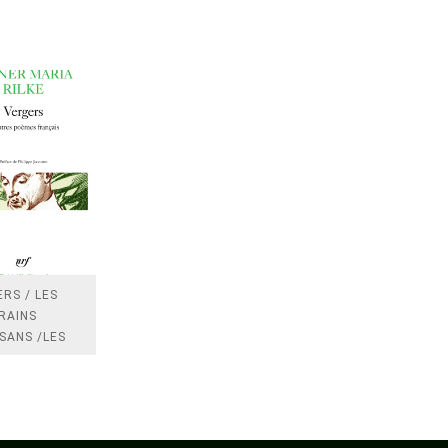
RS / LES
RAINS
SANS /LES
 /LES
TRES
DRES IMPOTS
FRANCE