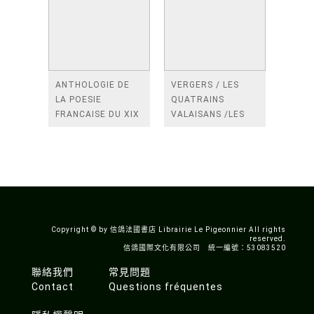
ANTHOLOGIE DE
VERGERS / LES
LA POESIE
QUATRAINS
FRANCAISE DU XIX
VALAISANS /LES
SIECLE (TOME 2-DE
ROSES /LES
BAUDELAIRE A
FENETRES
SAINT-POL-ROUX)
/TENDRES IMPOTS
A LA FRANCE
Copyright © by 信鴿法國書店 Librairie Le Pigeonnier All rights
reserved.
信鴿國際文化有限公司 統一編號：53083520
聯絡我們
常見問題
Contact
Questions fréquentes