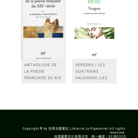
ANTHOLOGIE DE
VERGERS / LES
LA POESIE
QUATRAINS
FRANCAISE DU XIX
VALAISANS /LES
SIECLE (TOME 2-DE
ROSES /LES
BAUDELAIRE A
FENETRES
SAINT-POL-ROUX)
/TENDRES IMPOTS
A LA FRANCE
Copyright © by 信鴿法國書店 Librairie Le Pigeonnier All rights
reserved.
信鴿國際文化有限公司 統一編號：53083520