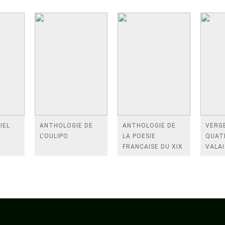
IEL
ANTHOLOGIE DE
ANTHOLOGIE DE
VERGE
L'OULIPO
LA POESIE
QUAT
FRANCAISE DU XIX
VALAI
SIECLE (TOME 2-DE
ROSES
BAUDELAIRE A
FENE
SAINT-POL-ROUX)
/TEN
A LA 