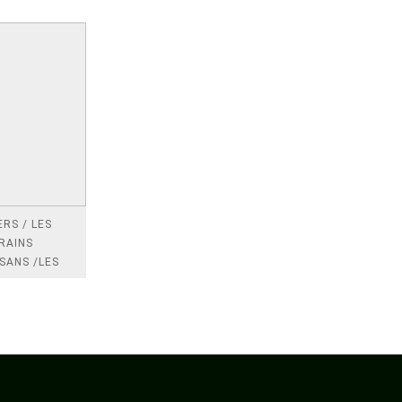
RS / LES
RAINS
SANS /LES
 /LES
TRES
DRES IMPOTS
FRANCE