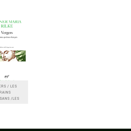
RS / LES
RAINS
SANS /LES
 /LES
TRES
DRES IMPOTS
FRANCE