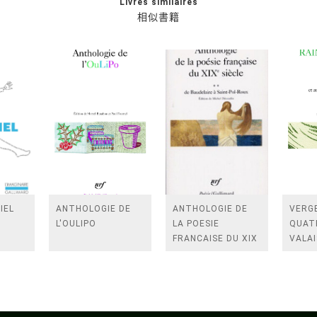
Livres similaires
相似書籍
IEL
ANTHOLOGIE DE
ANTHOLOGIE DE
VERGE
L'OULIPO
LA POESIE
QUAT
FRANCAISE DU XIX
VALAI
SIECLE (TOME 2-DE
ROSES
BAUDELAIRE A
FENE
SAINT-POL-ROUX)
/TEN
A LA 