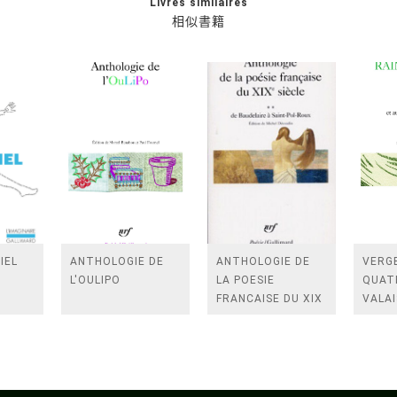
Livres similaires
相似書籍
IEL
ANTHOLOGIE DE
ANTHOLOGIE DE
VERGE
L'OULIPO
LA POESIE
QUAT
FRANCAISE DU XIX
VALAI
SIECLE (TOME 2-DE
ROSES
BAUDELAIRE A
FENE
SAINT-POL-ROUX)
/TEN
A LA 