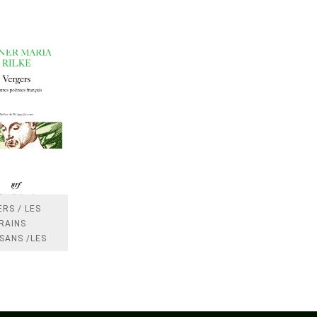
RS / LES
RAINS
SANS /LES
 /LES
TRES
DRES IMPOTS
FRANCE