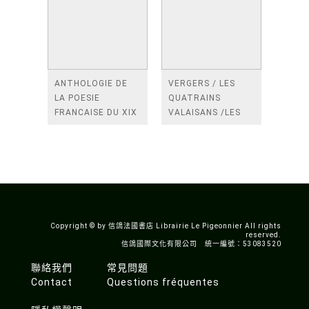
ANTHOLOGIE DE
VERGERS / LES
LA POESIE
QUATRAINS
FRANCAISE DU XIX
VALAISANS /LES
SIECLE (TOME 2-DE
ROSES /LES
BAUDELAIRE A
FENETRES
SAINT-POL-ROUX)
/TENDRES IMPOTS
A LA FRANCE
Copyright © by 信鴿法國書店 Librairie Le Pigeonnier All rights
reserved.
信鴿國際文化有限公司 統一編號：53083520
聯絡我們
常見問題
Contact
Questions fréquentes