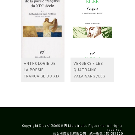
ANTHOLOGIE DE
VERGERS / LES
LA POESIE
QUATRAINS
FRANCAISE DU XIX
VALAISANS /LES
SIECLE (TOME 2-DE
ROSES /LES
BAUDELAIRE A
FENETRES
SAINT-POL-ROUX)
/TENDRES IMPOTS
A LA FRANCE
Copyright © by 信鴿法國書店 Librairie Le Pigeonnier All rights
reserved.
信鴿國際文化有限公司 統一編號：53083520