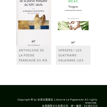
ANTHOLOGIE DE
VERGERS / LES
LA POESIE
QUATRAINS
FRANCAISE DU XIX
VALAISANS /LES
SIECLE (TOME 2-DE
ROSES /LES
BAUDELAIRE A
FENETRES
SAINT-POL-ROUX)
/TENDRES IMPOTS
A LA FRANCE
Copyright © by 信鴿法國書店 Librairie Le Pigeonnier All rights
reserved.
信鴿國際文化有限公司 統一編號：53083520