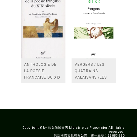
ANTHOLOGIE DE
VERGERS / LES
LA POESIE
QUATRAINS
FRANCAISE DU XIX
VALAISANS /LES
SIECLE (TOME 2-DE
ROSES /LES
BAUDELAIRE A
FENETRES
SAINT-POL-ROUX)
/TENDRES IMPOTS
A LA FRANCE
Copyright © by 信鴿法國書店 Librairie Le Pigeonnier All rights
reserved.
信鴿國際文化有限公司 統一編號：53083520