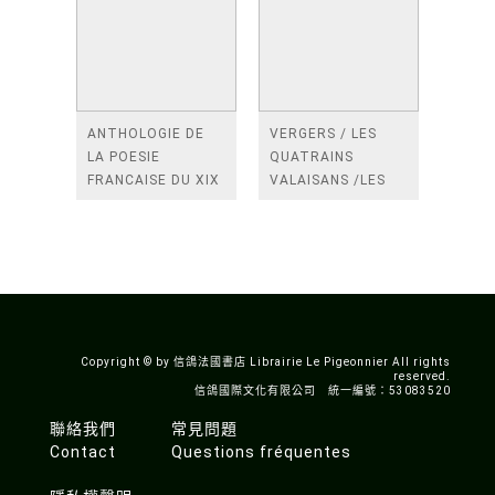
ANTHOLOGIE DE
VERGERS / LES
LA POESIE
QUATRAINS
FRANCAISE DU XIX
VALAISANS /LES
SIECLE (TOME 2-DE
ROSES /LES
BAUDELAIRE A
FENETRES
SAINT-POL-ROUX)
/TENDRES IMPOTS
A LA FRANCE
Copyright © by 信鴿法國書店 Librairie Le Pigeonnier All rights
reserved.
信鴿國際文化有限公司 統一編號：53083520
聯絡我們
常見問題
Contact
Questions fréquentes