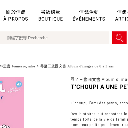
關於信鴿
書籍總覽
信鴿活動
信鴿
À PROPOS
BOUTIQUE
ÉVÉNEMENTS
ARTI
童書 Jeunesse, ados
>
零至三歲圖文書 Album d'images de 0 à 3 ans
零至三歲圖文書 Album d'images
T'CHOUPI A UNE PE
T'choupi, l'ami des petits, acc
Des histoires qui racontent l
temps forts de la vie de famill
nombreux petits problèmes trouv