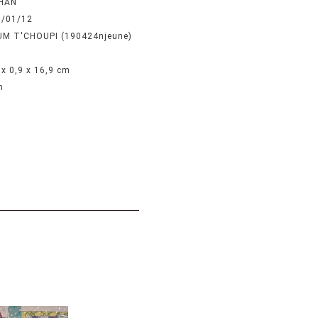
HAN
7/01/12
M T'CHOUPI (190424njeune)
 x 0,9 x 16,9 cm
n