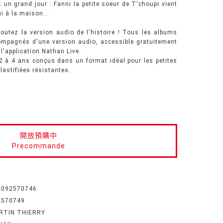
t un grand jour : Fanni la petite soeur de T'choupi vient
ui à la maison...
outez la version audio de l'histoire ! Tous les albums
mpagnés d'une version audio, accessible gratuitement
l'application Nathan Live.
 2 à 4 ans conçus dans un format idéal pour les petites
lastifiées résistantes.
開放預購中
Precommande
2092570746
2570749
RTIN THIERRY