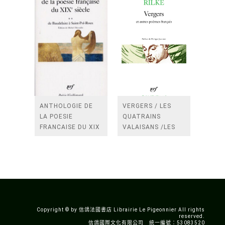
ANTHOLOGIE DE
VERGERS / LES
LA POESIE
QUATRAINS
FRANCAISE DU XIX
VALAISANS /LES
SIECLE (TOME 2-DE
ROSES /LES
BAUDELAIRE A
FENETRES
SAINT-POL-ROUX)
/TENDRES IMPOTS
A LA FRANCE
Copyright © by 信鴿法國書店 Librairie Le Pigeonnier All rights
reserved.
信鴿國際文化有限公司 統一編號：53083520