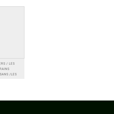
RS / LES
RAINS
SANS /LES
 /LES
TRES
DRES IMPOTS
FRANCE