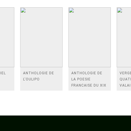
IEL
ANTHOLOGIE DE
ANTHOLOGIE DE
VERGE
L'OULIPO
LA POESIE
QUAT
FRANCAISE DU XIX
VALAI
SIECLE (TOME 2-DE
ROSES
BAUDELAIRE A
FENE
SAINT-POL-ROUX)
/TEN
A LA 