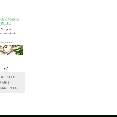
RS / LES
RAINS
SANS /LES
 /LES
TRES
DRES IMPOTS
FRANCE