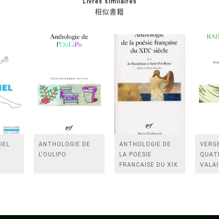
Livres similaires
相似書籍
IEL
ANTHOLOGIE DE
ANTHOLOGIE DE
VERGE
L'OULIPO
LA POESIE
QUAT
FRANCAISE DU XIX
VALAI
SIECLE (TOME 2-DE
ROSES
BAUDELAIRE A
FENE
SAINT-POL-ROUX)
/TEN
A LA 