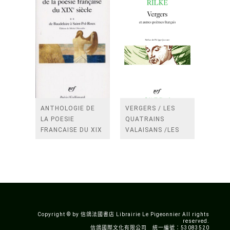
ANTHOLOGIE DE
VERGERS / LES
LA POESIE
QUATRAINS
FRANCAISE DU XIX
VALAISANS /LES
SIECLE (TOME 2-DE
ROSES /LES
BAUDELAIRE A
FENETRES
SAINT-POL-ROUX)
/TENDRES IMPOTS
A LA FRANCE
Copyright © by 信鴿法國書店 Librairie Le Pigeonnier All rights
reserved.
信鴿國際文化有限公司 統一編號：53083520