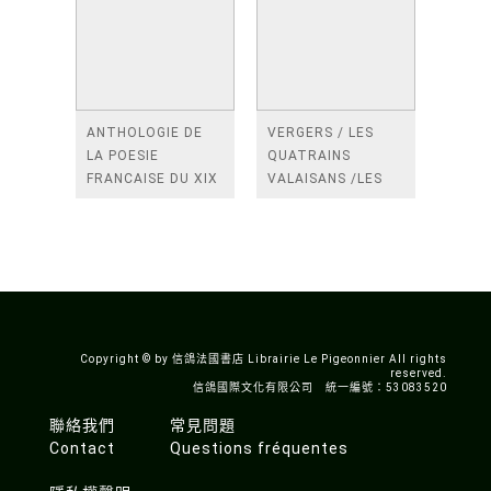
ANTHOLOGIE DE
VERGERS / LES
LA POESIE
QUATRAINS
FRANCAISE DU XIX
VALAISANS /LES
SIECLE (TOME 2-DE
ROSES /LES
BAUDELAIRE A
FENETRES
SAINT-POL-ROUX)
/TENDRES IMPOTS
A LA FRANCE
Copyright © by 信鴿法國書店 Librairie Le Pigeonnier All rights
reserved.
信鴿國際文化有限公司 統一編號：53083520
聯絡我們
常見問題
Contact
Questions fréquentes