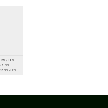
RS / LES
RAINS
SANS /LES
 /LES
TRES
DRES IMPOTS
FRANCE