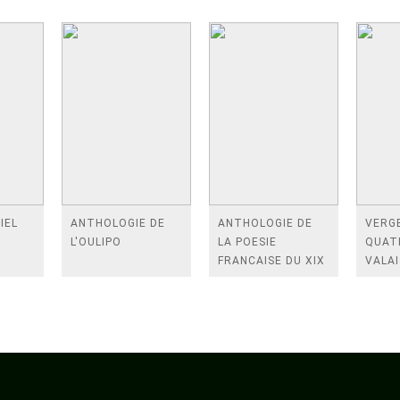
IEL
ANTHOLOGIE DE
ANTHOLOGIE DE
VERGE
L'OULIPO
LA POESIE
QUAT
FRANCAISE DU XIX
VALAI
SIECLE (TOME 2-DE
ROSES
BAUDELAIRE A
FENE
SAINT-POL-ROUX)
/TEN
A LA 