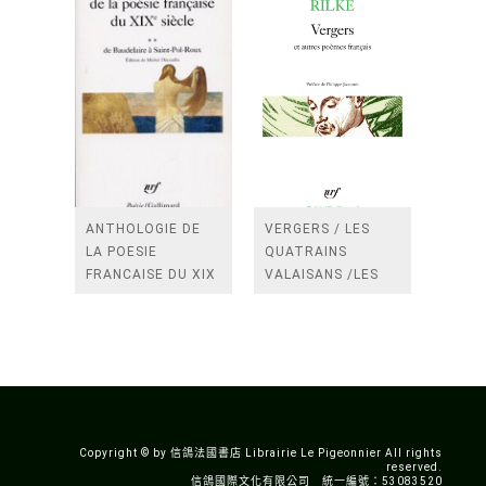
ANTHOLOGIE DE
VERGERS / LES
LA POESIE
QUATRAINS
FRANCAISE DU XIX
VALAISANS /LES
SIECLE (TOME 2-DE
ROSES /LES
BAUDELAIRE A
FENETRES
SAINT-POL-ROUX)
/TENDRES IMPOTS
A LA FRANCE
Copyright © by 信鴿法國書店 Librairie Le Pigeonnier All rights
reserved.
信鴿國際文化有限公司 統一編號：53083520